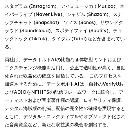
スタグラム (Instagram)、アイミュージカ (iMusica)、ネ
イバーライブ (Naver Live)、シャザム (Shazam)、スナ
ップチャット (Snapchat)、ソノス (Sonos)、サウンドク
ラウド (Soundcloud)、スポティファイ (Spotify)、ティ
ックトック (TikTok)、タイダル (Tidal) などが含まれてい
る。
両社は、データボルトAIの比類なき体験型ミントおよび
エクスチェンジ機能を活用し、公正で透明性が高く、自動
化された収益化の確立を目指している。 このプロセスを
加速させるために、データボルトAIは、自社のVerifyUお
よびADIOをNFHITSの配信フレームワークに統合し、ア
ーティストおよび音楽著作権の認証、ロイヤリティ保護、
デジタル海賊版の削減、配信の完全性の確保を実現すると
ともに、デジタル・コレクティブルやオブジェクト化され
た音楽資産など、新たな収益源の機会を創出する。