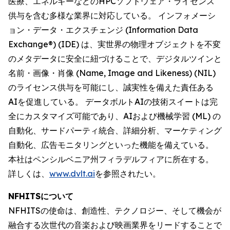
医療、エネルギーなどのHPCソフトウェア・ライセンス
供与を含む多様な業界に対応している。 インフォメーシ
ョン・データ・エクスチェンジ (Information Data
Exchange®) (IDE) は、実世界の物理オブジェクトを不変
のメタデータに安全に紐づけることで、デジタルツインと
名前・画像・肖像 (Name, Image and Likeness) (NIL)
のライセンス供与を可能にし、誠実性を備えた責任ある
AIを促進している。 データボルトAIの技術スイートは完
全にカスタマイズ可能であり、AIおよび機械学習 (ML) の
自動化、サードパーティ統合、詳細分析、マーケティング
自動化、広告モニタリングといった機能を備えている。
本社はペンシルベニア州フィラデルフィアに所在する。
詳しくは、
www.dvlt.ai
を参照されたい。
NFHITSについて
NFHITSの使命は、創造性、テクノロジー、そして機会が
融合する次世代の音楽および映画業界をリードすることで