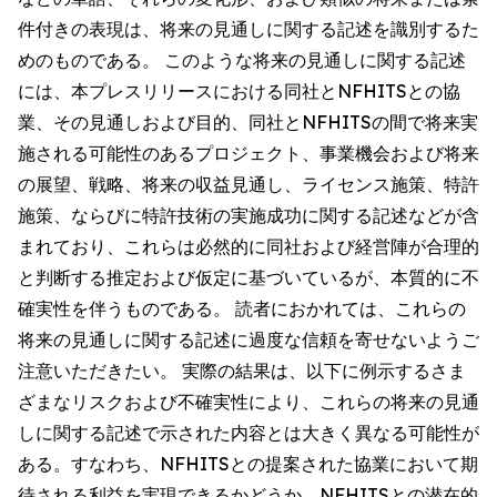
件付きの表現は、将来の見通しに関する記述を識別するた
めのものである。 このような将来の見通しに関する記述
には、本プレスリリースにおける同社とNFHITSとの協
業、その見通しおよび目的、同社とNFHITSの間で将来実
施される可能性のあるプロジェクト、事業機会および将来
の展望、戦略、将来の収益見通し、ライセンス施策、特許
施策、ならびに特許技術の実施成功に関する記述などが含
まれており、これらは必然的に同社および経営陣が合理的
と判断する推定および仮定に基づいているが、本質的に不
確実性を伴うものである。 読者におかれては、これらの
将来の見通しに関する記述に過度な信頼を寄せないようご
注意いただきたい。 実際の結果は、以下に例示するさま
ざまなリスクおよび不確実性により、これらの将来の見通
しに関する記述で示された内容とは大きく異なる可能性が
ある。すなわち、NFHITSとの提案された協業において期
待される利益を実現できるかどうか、NFHITSとの潜在的