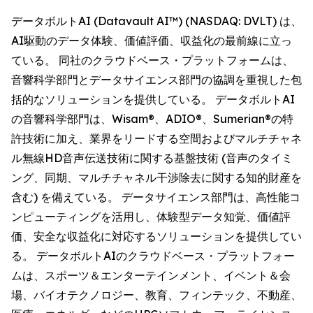
データボルトAI (Datavault AI™) (NASDAQ: DVLT) は、
AI駆動のデータ体験、価値評価、収益化の最前線に立っ
ている。 同社のクラウドベース・プラットフォームは、
音響科学部門とデータサイエンス部門の協調を重視した包
括的なソリューションを提供している。 データボルトAI
の音響科学部門は、Wisam®、ADIO®、Sumerian®の特
許技術に加え、業界をリードする空間およびマルチチャネ
ル無線HD音声伝送技術に関する基盤技術 (音声のタイミ
ング、同期、マルチチャネル干渉除去に関する知的財産を
含む) を備えている。 データサイエンス部門は、高性能コ
ンピューティングを活用し、体験型データ知覚、価値評
価、安全な収益化に対応するソリューションを提供してい
る。 データボルトAIのクラウドベース・プラットフォー
ムは、スポーツ＆エンターテインメント、イベント＆会
場、バイオテクノロジー、教育、フィンテック、不動産、