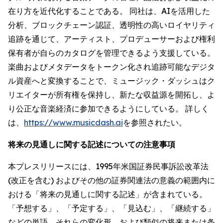
在り方を近代化することである。 同社は、AIを活用した
分析、ブロックチェーン認証、透明性の高いロイヤリティ
追跡を通じて、アーティスト、プロデューサーおよび権利
保有者が自らのカタログを管理できるよう支援している。
楽曲およびメタデータをトークン化され追跡可能なデジタ
ル資産へと変換することで、ミュージック・ダッシュはク
リエイターが所有権を保持し、新たな収益源を開拓し、よ
り公正な音楽経済に参加できるようにしている。 詳しく
は、
https://www.musicdash.ai
を参照されたい。
将来の見通しに関する記述についての注意事項
本プレスリリースには、1995年米国証券民事訴訟改革法
(改正を含む) およびその他の証券関連法の意義の範囲内に
おける「将来の見通しに関する記述」が含まれている。
「予想する」、「予定する」、「見込む」、「継続する」
などの単語、それらの変化形、および類似の将来または条