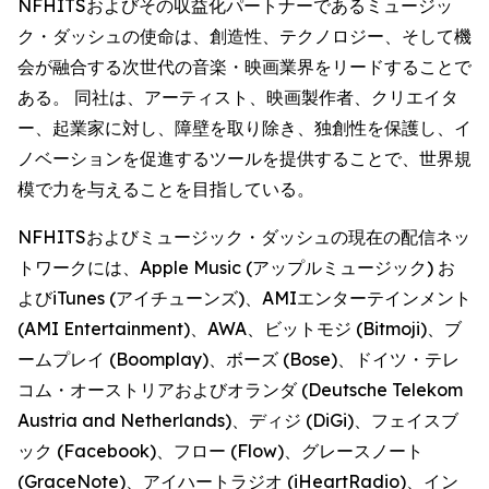
NFHITSおよびその収益化パートナーであるミュージッ
ク・ダッシュの使命は、創造性、テクノロジー、そして機
会が融合する次世代の音楽・映画業界をリードすることで
ある。 同社は、アーティスト、映画製作者、クリエイタ
ー、起業家に対し、障壁を取り除き、独創性を保護し、イ
ノベーションを促進するツールを提供することで、世界規
模で力を与えることを目指している。
NFHITSおよびミュージック・ダッシュの現在の配信ネッ
トワークには、Apple Music (アップルミュージック) お
よびiTunes (アイチューンズ)、AMIエンターテインメント
(AMI Entertainment)、AWA、ビットモジ (Bitmoji)、ブ
ームプレイ (Boomplay)、ボーズ (Bose)、ドイツ・テレ
コム・オーストリアおよびオランダ (Deutsche Telekom
Austria and Netherlands)、ディジ (DiGi)、フェイスブ
ック (Facebook)、フロー (Flow)、グレースノート
(GraceNote)、アイハートラジオ (iHeartRadio)、イン