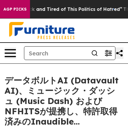
e Sick and Tired of This Politics of Hatred”
The Story 
AGP PICKS
データボルトAI (Datavault
AI)、ミュージック・ダッシ
ュ (Music Dash) および
NFHITSが提携し、特許取得
済みのInaudible…