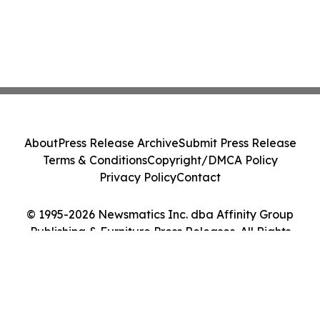
About
Press Release Archive
Submit Press Release
Terms & Conditions
Copyright/DMCA Policy
Privacy Policy
Contact
© 1995-2026 Newsmatics Inc. dba Affinity Group
Publishing & Furniture Press Releases. All Rights
Reserved.
Cookie Settings / Your Privacy Choices