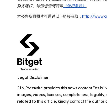
财务建议。详情请查阅我司
《使用条款》
。
本公告所附照片可通过以下链接获取：
http://www.
Legal Disclaimer:
EIN Presswire provides this news content "as is" 
images, videos, licenses, completeness, legality, o
related to this article, kindly contact the author