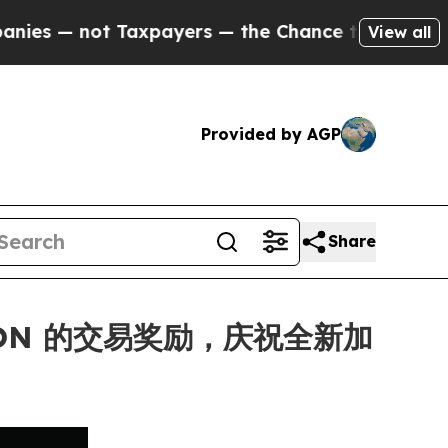
not Taxpayers — the Chance to Cash in on Public
View all
Provided by AGP
Share
 MON 的交易奖励，庆祝全新加