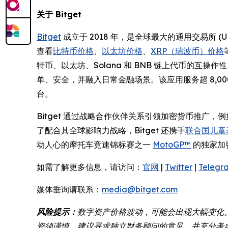
关于 Bitget
Bitget
成立于 2018 年，是全球最大的通用交易所 
查看
比特币价格
、
以太坊价格
、
XRP（瑞波币）价格
特币、以太坊、Solana 和 BNB 链上代币的互
单、安全，并融入日常金融场景。该应用服务超 8,
台。
Bitget 通过战略合作伙伴关系引领加密货币推广，
了配合其全球影响力战略，Bitget 还携手
联合国儿童基
动人心的摩托车竞速锦标赛之一
MotoGP™
的独家加
如需了解更多信息，请访问：
官网
|
Twitter
|
Telegr
媒体垂询请联系：
media@bitget.com
风险提示：
数字资产价格波动，可能会出现大幅变化
资须谨慎。建议寻求独立财务顾问的意见，并充分考虑