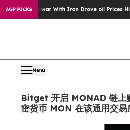
n’t
As war With Iran Drove oil Prices Higher, Tr
AGP PICKS
Menu
Bitget 开启 MONAD 
密货币 MON 在该通用交易