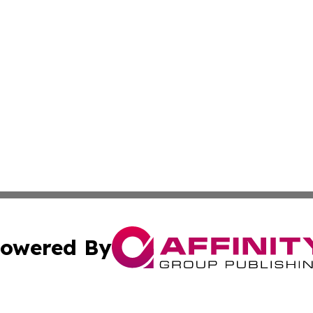
owered By
ubmit Press Release
Terms & Conditions
Copyright/DMCA