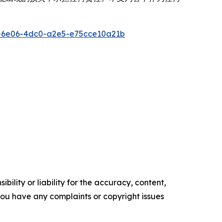
-6e06-4dc0-a2e5-e75cce10a21b
ility or liability for the accuracy, content,
f you have any complaints or copyright issues