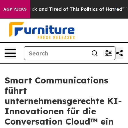
Are Sick and Tired of This Politics of Hatred”
The Sto
AGP PICKS
Smart Communications
führt
unternehmensgerechte KI-
Innovationen für die
Conversation Cloud™ ein