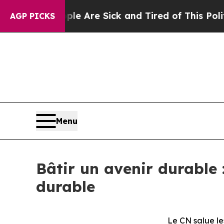
 “People Are Sick and Tired of This Politics of H
AGP PICKS
Menu
Bâtir un avenir durable 
durable
Le CN salue le