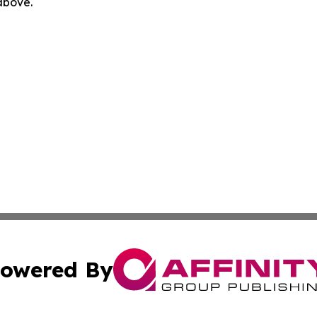
 above.
owered By