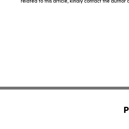
related to this article, kindly contact the author
P