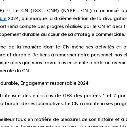
-- Le CN (TSX : CNR) (NYSE : CNI) a annoncé aujo
ble
2024, qui marque la dixième édition de la divulgat
t rend compte des progrès réalisés par le CN et décrit l
loppement durable au cœur de sa stratégie commerciale.
 de la manière dont le CN mène ses activités et ass
et durable. Je tiens à remercier notre personnel, nos clien
ntinue alors que nous travaillons ensemble à bâtir un ave
nérale du CN
nt durable, Engagement responsable 2024
intensité des émissions de GES des portées 1 et 2 par
arburant de ses locomotives. Le CN a maintenu ses progrè
illeur taux en matière de blessures de son histoire et a