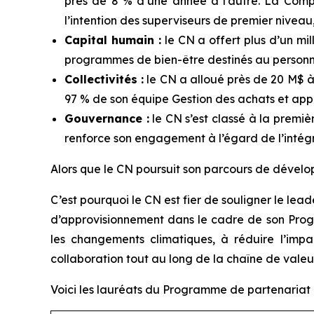
près de 8 % d’une année à l’autre. La Com
l’intention des superviseurs de premier niveau, p
Capital humain :
le CN a offert plus d’un mil
programmes de bien-être destinés au personn
Collectivités :
le CN a alloué près de 20 M$ à
97 % de son équipe Gestion des achats et ap
Gouvernance :
le CN s’est classé à la premi
renforce son engagement à l’égard de l’intégr
Alors que le CN poursuit son parcours de dévelop
C’est pourquoi le CN est fier de souligner le le
d’approvisionnement dans le cadre de son Progr
les changements climatiques, à réduire l’imp
collaboration tout au long de la chaîne de valeur
Voici les lauréats du Programme de partenariat 