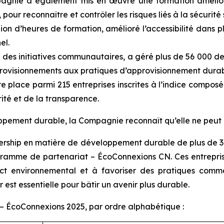
pagnie a également mis en œuvre une formation amélio
our reconnaître et contrôler les risques liés à la sécurité s
lion d’heures de formation, amélioré l’accessibilité dans 
el.
 des initiatives communautaires, a géré plus de 56 000 
provisionnements aux pratiques d’approvisionnement durab
ère place parmi 215 entreprises inscrites à l’indice comp
ité et de la transparence.
pement durable, la Compagnie reconnaît qu’elle ne peut ré
adership en matière de développement durable de plus de 30 
amme de partenariat – ÉcoConnexions CN. Ces entreprises
act environnemental et à favoriser des pratiques comme
 est essentielle pour bâtir un avenir plus durable.
– ÉcoConnexions 2025, par ordre alphabétique :