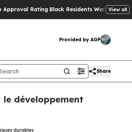
al Rating
Black Residents Warned of Abusive Cops
View all
Provided by AGP
Share
ur le développement
tiques durables