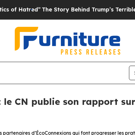
atred”
The Story Behind Trump’s Terrible Approv
: le CN publie son rapport s
s partenaires d’ÉcoConnexions qui font progresser les pra