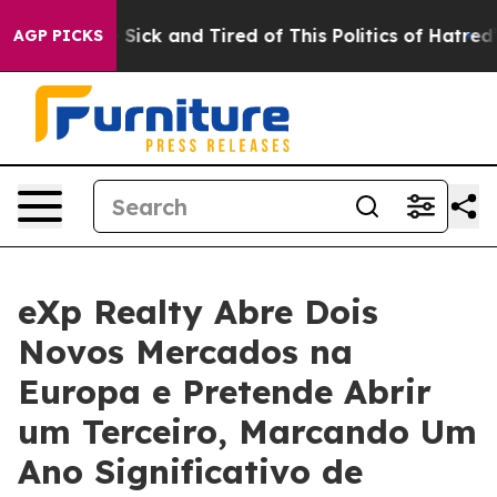
le Are Sick and Tired of This Politics of Hatred”
The S
AGP PICKS
eXp Realty Abre Dois
Novos Mercados na
Europa e Pretende Abrir
um Terceiro, Marcando Um
Ano Significativo de