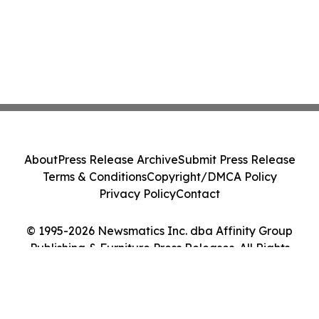
About
Press Release Archive
Submit Press Release
Terms & Conditions
Copyright/DMCA Policy
Privacy Policy
Contact
© 1995-2026 Newsmatics Inc. dba Affinity Group
Publishing & Furniture Press Releases. All Rights
Reserved.
Cookie Settings / Your Privacy Choices