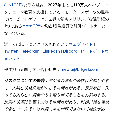
(UNICEF)
と手を組み、2027年までに110万人へのブロッ
クチェーン教育を支援している。モータースポーツの世界
では、ビットゲットは、世界で最もスリリングな選手権の
1つである
MotoGP™
の独占暗号通貨取引所パートナーと
なっている。
詳しくは以下にアクセスされたい：
ウェブサイト
|
Twitter
|
Telegram
|
LinkedIn
|
Discord
|
ビットゲットウ
ォレット
報道担当者向け問い合わせ先：
media@bitget.com
リスクについての警告：
デジタル資産の価格は変動しやす
く、大幅な価格変動が生じる可能性がある。投資家は、失
っても困らない資金のみを割り当てることをお勧めする。
投資の価値は影響を受ける可能性があり、財務目標を達成
できない、あるいは投資元本を回収できない可能性があ