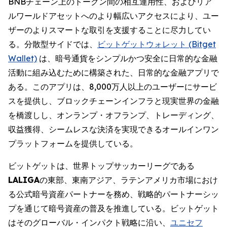
BNBチェーン上のトークン間の相互運用性、およびリア
ルワールドアセットへのより幅広いアクセスにより、ユー
ザーのよりスマートな取引を支援することに尽力してい
る。分散型サイドでは、
ビットゲットウォレット (Bitget
Wallet)
は、暗号通貨をシンプルかつ安全に日常的な金融
活動に組み込むために構築された、日常的な金融アプリで
ある。このアプリは、8,000万人以上のユーザーにサービ
スを提供し、ブロックチェーンインフラと現実世界の金融
を橋渡しし、オンランプ・オフランプ、トレーディング、
収益獲得、シームレスな決済を実現できるオールインワン
プラットフォームを提供している。
ビットゲットは、世界トップサッカーリーグである
LALIGA
の東部、東南アジア、ラテンアメリカ市場におけ
る公式暗号資産パートナーを務め、戦略的パートナーシッ
プを通じて暗号資産の普及を推進している。ビットゲット
はそのグローバル・インパクト戦略に沿い、
ユニセフ